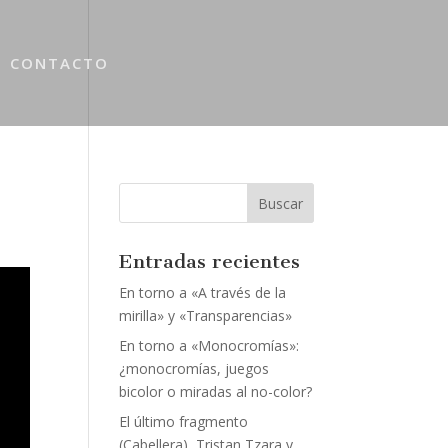
CONTACTO
Entradas recientes
En torno a «A través de la
mirilla» y «Transparencias»
En torno a «Monocromías»:
¿monocromías, juegos
bicolor o miradas al no-color?
El último fragmento
(Cabellera), Tristan Tzara y