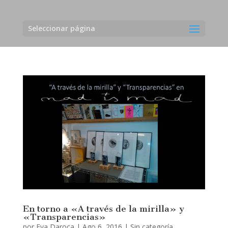
Seleccionar página
En torno a «A través de la mirilla» y
«Transparencias»
por
Eva Daroca
|
Ago 6, 2016
|
Sin categoría