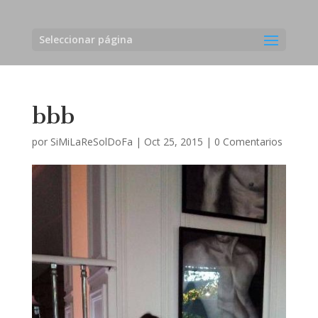
Seleccionar página
bbb
por
SiMiLaReSolDoFa
|
Oct 25, 2015
|
0 Comentarios